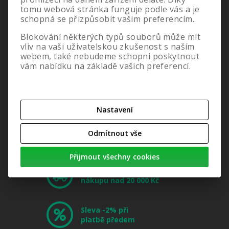
tomu webová stránka funguje podle vás a je
schopná se přizpůsobit vašim preferencím.
Blokování některých typů souborů může mít
vliv na vaši uživatelskou zkušenost s naším
webem, také nebudeme schopni poskytnout
vám nabídku na základě vašich preferencí.
Nastavení
Odmítnout vše
Přijmout všechny cookies
Doprava zdarma při
nákupu nad 20 000 Kč
Sleva -2% při
platbě předem