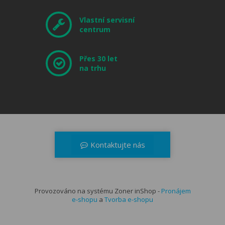
Vlastní servisní
centrum
Přes 30 let
na trhu
Kontaktujte nás
+420 566 521 371
dealerzone@musicdata.cz
Provozováno na systému Zoner inShop -
Kontaktní formulář
Pronájem
e-shopu
a
Tvorba e-shopu