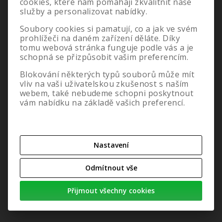
cookies, které nám pomáhají zkvalitnit naše
Ochrana osobních údajů
služby a personalizovat nabídky.
Odstoupení od smlouvy
Nastavení cookies
Soubory cookies si pamatují, co a jak ve svém
O nás
prohlížeči na daném zařízení děláte. Díky
tomu webová stránka funguje podle vás a je
schopná se přizpůsobit vašim preferencím.
Blokování některých typů souborů může mít
vliv na vaši uživatelskou zkušenost s naším
webem, také nebudeme schopni poskytnout
vám nabídku na základě vašich preferencí.
Nastavení
Odmítnout vše
Přijmout všechny cookies