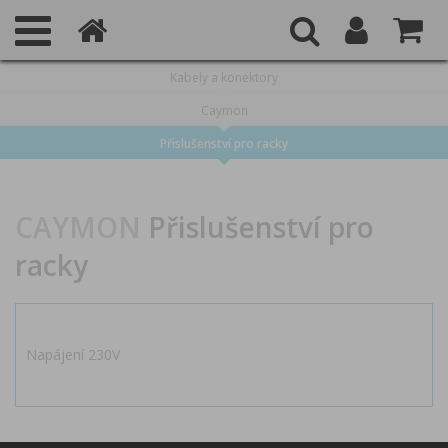
Kabely a konektory
Caymon
Přislušenství pro racky
CAYMON
Přislušenství pro
racky
Napájení 230V