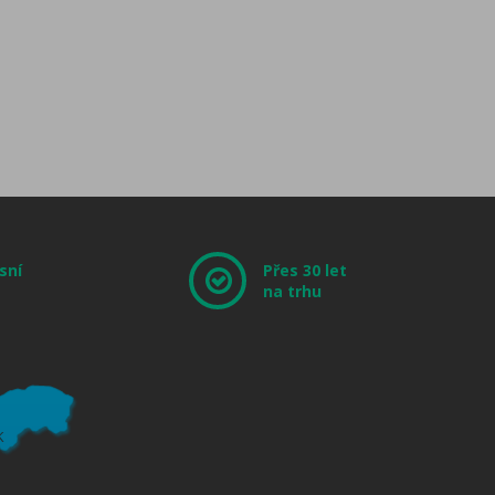
sní
Přes 30 let
na trhu