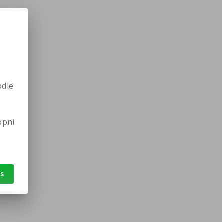
odle
opni
es