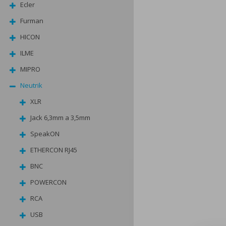
TOP
Ecler
Furman
Skladem
N
HICON
ILME
MIPRO
Neutrik
XLR
Jack 6,3mm a 3,5mm
SpeakON
ETHERCON RJ45
BNC
POWERCON
RCA
USB