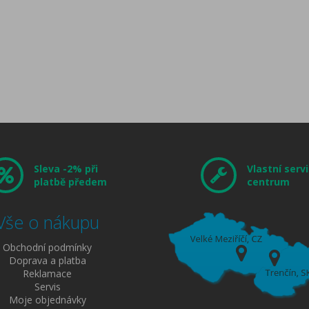
Sleva -2% při
Vlastní servi
platbě předem
centrum
Vše o nákupu
Obchodní podmínky
Doprava a platba
Reklamace
Servis
Moje objednávky