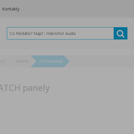
Kontakty
ory
Neutrik
PATCH panely
ATCH panely