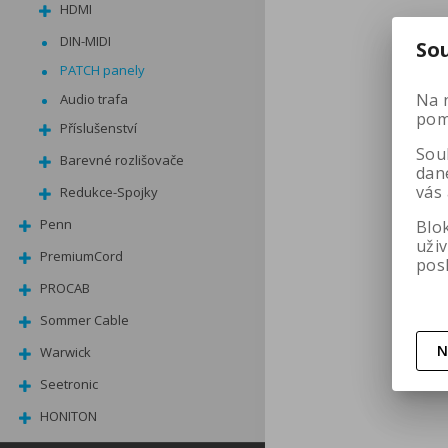
HDMI
DIN-MIDI
So
PATCH panely
Na 
Audio trafa
pomá
Příslušenství
Soub
Barevné rozlišovače
dan
vás
Redukce-Spojky
Penn
Blo
uži
PremiumCord
pos
PROCAB
Sommer Cable
N
Warwick
Seetronic
HONITON