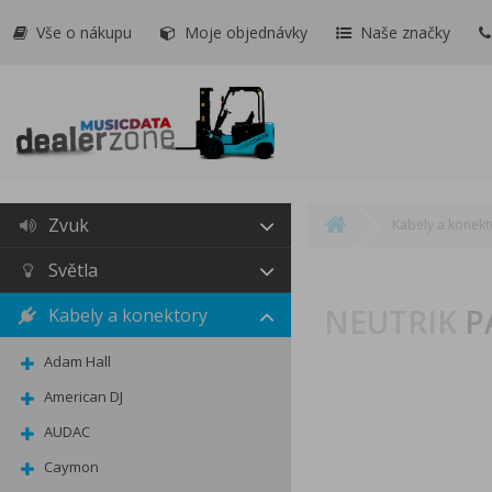
Vše o nákupu
Moje objednávky
Naše značky
Zvuk
Kabely a konekt
Světla
NEUTRIK
P
Kabely a konektory
Adam Hall
American DJ
AUDAC
Caymon