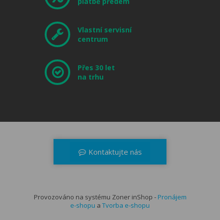
platbě předem
Vlastní servisní
centrum
Přes 30 let
na trhu
Kontaktujte nás
+420 566 521 371
dealerzone@musicdata.cz
Provozováno na systému Zoner inShop -
Kontaktní formulář
Pronájem
e-shopu
a
Tvorba e-shopu