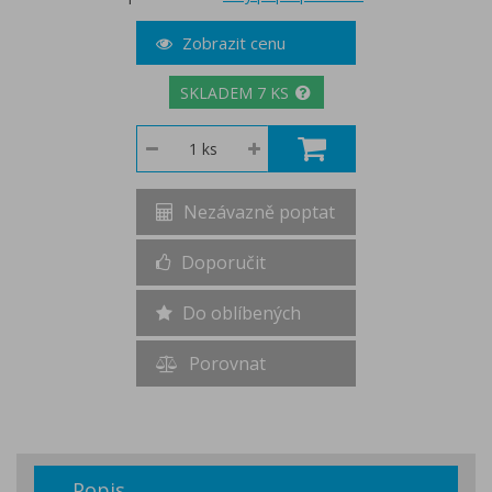
Zobrazit cenu
SKLADEM 7 KS
Nezávazně poptat
Doporučit
Do oblíbených
Porovnat
Popis