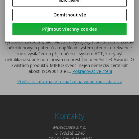
Nastavení
Odmítnout vše
MIPRO
Přijmout všechny cookies
Společnost MIPRO sídlící na Taiwanu je jedním z leaderů v
bezdrátových technologiích. Disponuje nejen novým moderním
výrobním závodem, ale i vlastním vývojovým střediskem. Získala
několik nových patentů a například systém přenosu frekvence
mezi vysílačem a přijímačem - systém ACT, který byl
několikanásobně nominován na prestižní ocenění TECAwards. O
kvalitách produktů MIPRO svědčí nejen německý certifikát
jakosti ISO9001 ale i
...
Pokračovat ve čtení
Přečíst si informace o značce na webu musicdata.cz
Kontakty
MusicData s.r.o.
U Tržiště 2246
594 01 Velké Meziříčí