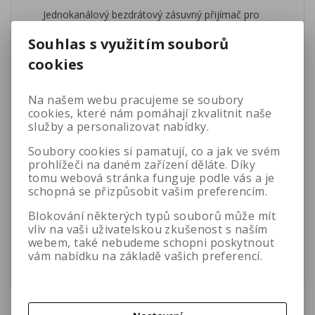
Jednokanálový bezdrátový zásuvný přijímač pro
mobilní systémy Mipro MA-505, MA-705, MA-707,
Souhlas s využitím souborů
MA-708, MA-808 a mixážní pult MA-909.
cookies
Analogové pásmo UHF, pásmo 620~644MHz,
počet volitelných frekvencí 16. Hlavní vypínač
ON/OFF s otočným ovládáním hlasitosti. Tlačítko
Na našem webu pracujeme se soubory
Scan pro vyhledání volné frekvence a automatická
cookies, které nám pomáhají zkvalitnit naše
synchronizace pomocí tlačítka ACT. Led indikace
služby a personalizovat nabídky.
kvality bezdrátového signálu a vstupní úrovně
audio signálu. "PiloTone & NoiseLock" obvody
Soubory cookies si pamatují, co a jak ve svém
pro minimalizaci nežádoucího rušení a kvalitnější
prohlížeči na daném zařízení děláte. Díky
příjem signálu. Lze nastavovat vstupní citlivost
tomu webová stránka funguje podle vás a je
audio signálu pomocí otočného potenciometru.
schopná se přizpůsobit vašim preferencím.
Kanálová rozteč 24MHz, frekvenční rozsah
60Hz~15kHz, citlivost 6dBμV - S/N>80dB, odstup
Blokování některých typů souborů může mít
signál šum S/N>100dB, audio výstup 610mV RMS,
vliv na vaši uživatelskou zkušenost s naším
hmotnost 126g.
webem, také nebudeme schopni poskytnout
vám nabídku na základě vašich preferencí.