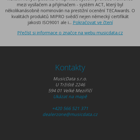
mezi vysílačem a přijímačem - systém ACT, který byl
několikanásobně nominován na prestižní ocenění TECAwards. O
kvalitách produktů MIPRO svědčí nejen německý certifikát
jakosti ISO9001 ale i
...
Pokračovat ve čtení
Přečíst si informace o značce na webu musicdata.cz
Kontakty
MusicData s.r.o.
U Tržiště 2246
594 01 Velké Meziříčí
Ukázat na mapě
+420 566 521 371
dealerzone@musicdata.cz