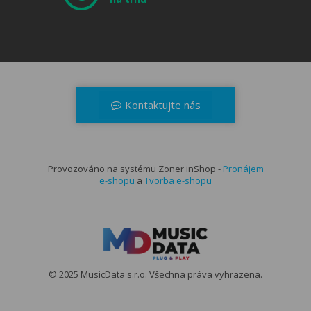
Kontaktujte nás
+420 566 521 371
dealerzone@musicdata.cz
Provozováno na systému Zoner inShop -
Kontaktní formulář
Pronájem
e-shopu
a
Tvorba e-shopu
© 2025 MusicData s.r.o. Všechna práva vyhrazena.