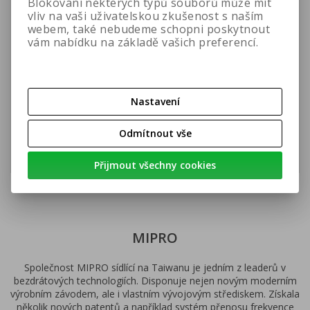
Impedance: 200Ω
Blokování některých typů souborů může mít
Max SPL: 125dB
vliv na vaši uživatelskou zkušenost s naším
Délka kabelu: 150cm
webem, také nebudeme schopni poskytnout
Pozice mikrofonu: levá a pravá strana
vám nabídku na základě vašich preferencí.
Hmotnost: 30g
Barva: černá
Obsah balení
Nastavení
Mikrofon MU-53HN
Přepravní obal
Odmítnout vše
Přijmout všechny cookies
MIPRO
Společnost MIPRO sídlící na Taiwanu je jedním z leaderů v
bezdrátových technologiích. Disponuje nejen novým moderním
výrobním závodem, ale i vlastním vývojovým střediskem. Získala
několik nových patentů a například systém přenosu frekvence