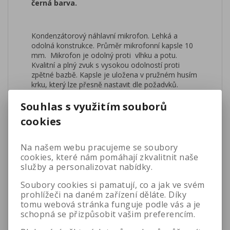
černá barva.
Kondenzátorový náhlavní mikrofon. Lehká a
odolná konstrukce. Průměr mikrofonní kapsle 10
mm. Mikrofon je odolný proti vlhku a potu.
Kvalitní a plný zvuk s vysokou odolností proti
zpětné bazbě. Kapsle je uložena v pružném husím
krku, který lze přesně nastavit dle požadvků.
Vhodný pro pro řečníky, divadla, studia a veškeré
live aplikace. Délka přívodního kabelu 150 cm.
Souhlas s využitím souborů
Hmotnost pouhých 30g.
cookies
Aplikace
Na našem webu pracujeme se soubory
Mluvené slovo
cookies, které nám pomáhají zkvalitnit naše
Zpěv
služby a personalizovat nabídky.
Technické údaje
Soubory cookies si pamatují, co a jak ve svém
Typ kapsle: kondenzátorová
prohlížeči na daném zařízení děláte. Díky
Charakteristika: směrová (kardioda)
tomu webová stránka funguje podle vás a je
Citlivost: -46dBV±3dBV/Pa
schopná se přizpůsobit vašim preferencím.
Frekvenční rozsah: 50Hz~18KHz±3dB