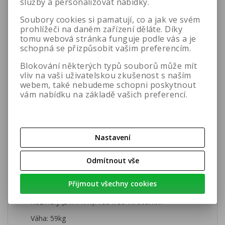
služby a personalizovat nabídky.
Napájení a řízení je zajištěno prostřednictvím
Soubory cookies si pamatují, co a jak ve svém
procesorovaných zesilovačů
NXAMP4x4MK2,
prohlížeči na daném zařízení děláte. Díky
které nabízí vícekanálové, vysoce výkonné zesílení
tomu webová stránka funguje podle vás a je
se sofistikovanou kontrolou, integrací do sítí a
schopná se přizpůsobit vašim preferencím.
ochranou reproboxů.
Blokování některých typů souborů může mít
Technické specifikace:
vliv na vaši uživatelskou zkušenost s naším
Frekvenční rozsah @-6 dB: 28Hz - 120Hz
webem, také nebudeme schopni poskytnout
vám nabídku na základě vašich preferencí.
Maximální SPL@1m: 141 dB peak
Crossover frekvence: 60Hz, 85Hz nebo 120Hz
Impedance: 4 Ω
Nastavení
Osazení: 1x 20palcový neodymový reproduktor s
dlouhou výchylkou
Odmítnout vše
Připojení: 2x panelový konektor speakon NL4 na
Přijmout všechny cookies
zadní straně
Rozměry (Š x V x H): 755 x 594 x 905mm
Váha: 59kg