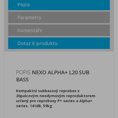
Popis
Parametry
Komentáře
Dotaz k produktu
POPIS
NEXO ALPHA+ L20 SUB
BASS
Kompaktní subbasový reprobox s
20palcovým neodymovým reproduktorem
určený pro reproboxy P+ series a Alpha+
series. 141dB, 59kg