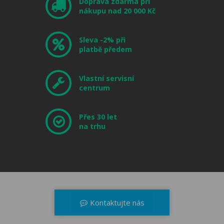
Doprava zdarma při
nákupu nad 20 000 Kč
Sleva -2% při
platbě předem
Vlastní servisní
centrum
Přes 30 let
na trhu
Kontaktujte nás