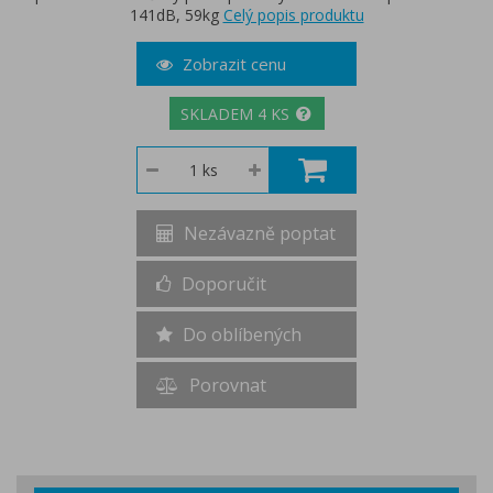
141dB, 59kg
Celý popis produktu
Zobrazit cenu
SKLADEM 4 KS
Nezávazně poptat
Doporučit
Do oblíbených
Porovnat