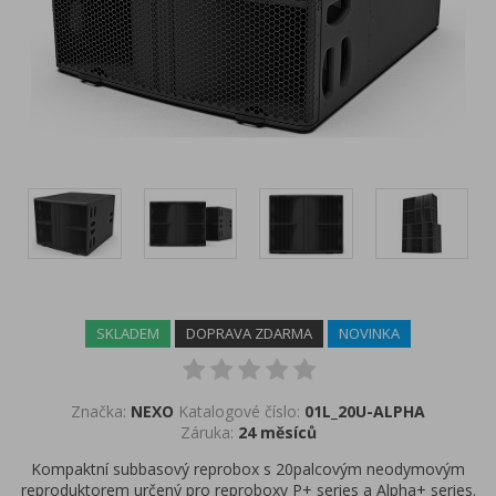
SKLADEM
DOPRAVA ZDARMA
NOVINKA
Značka:
NEXO
Katalogové číslo:
01L_20U-ALPHA
Záruka:
24 měsíců
Kompaktní subbasový reprobox s 20palcovým neodymovým
reproduktorem určený pro reproboxy P+ series a Alpha+ series.