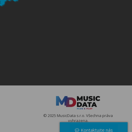
© 2025 MusicData s.r.o. Všechna práva
vyhrazena.
Kontaktujte nás