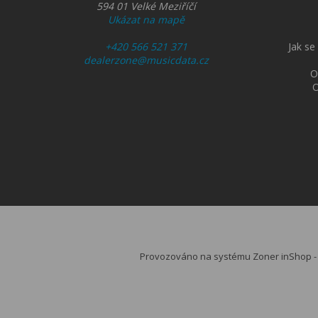
594 01 Velké Meziříčí
Ukázat na mapě
+420 566 521 371
Jak se
dealerzone@musicdata.cz
O
O
Provozováno na systému Zoner inShop 