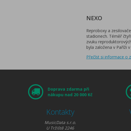
NEXO
Reproboxy a zesilovače
stadionech. Téměř čtyři
zvuku reproduktorových
byla založena v Paříži v
Přečíst si informace o
Doprava zdarma při
nákupu nad 20 000 Kč
Kontakty
MusicData s.r.o.
U Tržiště 2246