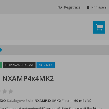
Registrace
Přihlášení
DOPRAVA ZDARMA
NOVINKA
o NXAMP4x4MK2
EXO
Katalogové číslo:
NXAMP4X4MK2
Záruka:
60 měsíců
2 je nový nejmodernější zesilovač třídy D a vytváří flexibilní a