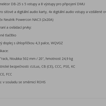
onektor DB-25 s 5 vstupy a 8 výstupy pro připojení DMU
pro síťové a digitální audio karty, 4x digitální audio vstupy a vzdálené o
 2x Neutrik Powercon NAC3 (2x20A)
raní a ovládací prvky:
né tlačítko
ý displej s úhlopříčkou 4,3 palce, WQVGZ
ikace:
"rack, hloubka 502 mm / 20", hmotnost 24,9 kg
trické bezpečnosti: cULus, CB (CE), CCC, PSE, KC
 CE, FCC
s: v souladu se směrnicí ROHS