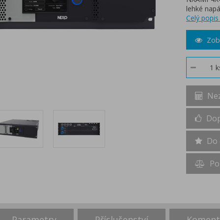
lehké napá
Celý popis
Zobr
Nez
Dop
Do 
Po
Parametry
Příslušenství
Koment