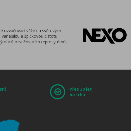
ké ozvučovací věže na světových
variabilitu a špičkovou čistotu
 výrobců ozvučovacích reprosytémů,
sní
Přes 30 let
na trhu