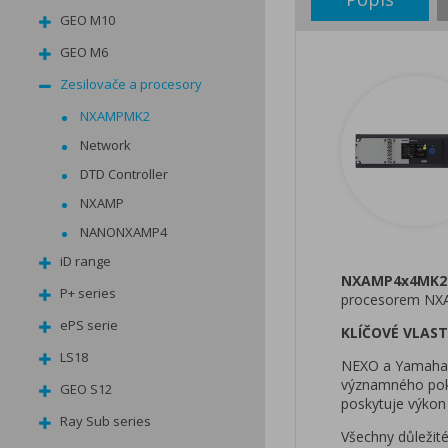
GEO M10
GEO M6
Zesilovače a procesory
NXAMPMK2
Network
DTD Controller
NXAMP
NANONXAMP4
iD range
NXAMP4x4MK2 
P+ series
procesorem NX
ePS serie
KLÍČOVÉ VLAST
LS18
NEXO a Yamaha s
významného pokr
GEO S12
poskytuje výkon
Ray Sub series
Všechny důležit