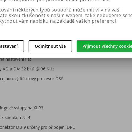
e (stand-by režim): 10 Wattů
kování některých typů souborů může mít vliv na vaši
e (nečinnost): 200 W
vatelskou zkušenost s naším webem, také nebudeme sch
e (v provozu): 6350 Wattů
kytnout vám nabídku na základě vašich preferencí.
va: +/- 1 dB od 10 Hz do 20 kHz
e / vstupní citlivost: 20 K Ohmů / 18 dBu
astavení
Odmítnout vše
Přijmout všechny cooki
h / TDH + N: 110 dB nevážené / typické 0,01% na nastavení flat
na nastavení flat
y AD a DA: 32 bitů @ 96 KHz
vícejádrový 64bitový procesor DSP
logové vstupy na XLR3
rik speakon NL4
konektor DB-9 určený pro připojení DPU