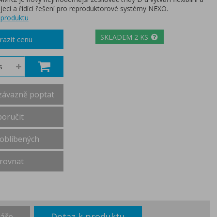
jecí a řídící řešení pro reproduktorové systémy NEXO.
 produktu
SKLADEM 2 KS
azit cenu
ávazně poptat
oručit
oblíbených
rovnat
áře
Dotaz k produktu