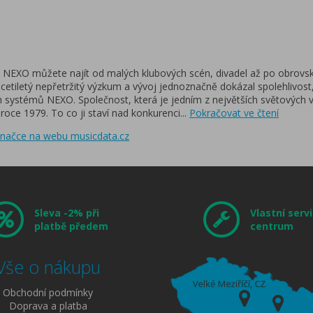
 NEXO můžete najít od malých klubových scén, divadel až po obrovs
cetiletý nepřetržitý výzkum a vývoj jednoznačně dokázal spolehlivost, 
 systémů NEXO. Společnost, která je jedním z největších světových
 roce 1979. To co ji staví nad konkurenci
...
Pokračovat ve čtení
 značce na webu musicdata.cz
Sleva -2% při
Vlastní servi
platbě předem
centrum
Vše o nákupu
Obchodní podmínky
Doprava a platba