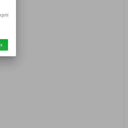
opni
es