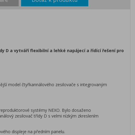
D a vytváří flexibilní a lehké napájecí a řídící řešení pro
nější model čtyřkannálového zesilovače s integrovaným
o reproduktorové systémy NEXO. Bylo dosaženo
álový zesilovač třídy D s velmi nízkým zkreslením
vého displeje na předním panelu.