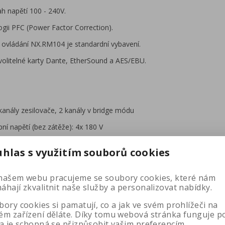
ah napětí 100 - 240V.
gii PFC (Power Factor Correction).
 ovládání NX.RM104 je standardní vybavení.
 volitelné karty Dante, EtherSound a AES/EBU.
kanály zesilovače, 2 kanály v bridge módu
ní napětí (bez zátěže): 4x 180 V
ní výkon (režim 4 kanály / zatížení 8 ohmů na kanál): 4x 1900 W
uhlas s využitím souborů cookies
ní výkon (režim 4 kanály / zatížení 4 ohmy na kanál): 4x 3300 W
ní výkon (režim 4 kanály / zatížení 2 ohmy na kanál): 4x 4500 W
našem webu pracujeme se soubory cookies, které nám
hají zkvalitnit naše služby a personalizovat nabídky.
ní výkon (režim 2 kanály / zatížení 8 ohmů na kanál): 2x 6600 W
ory cookies si pamatují, co a jak ve svém prohlížeči na
ní výkon (režim 2 kanály / zatížení 4 ohmy na kanál): 2x 9000 W
ém zařízení děláte. Díky tomu webová stránka funguje p
 a je schopná se přizpůsobit vašim preferencím.