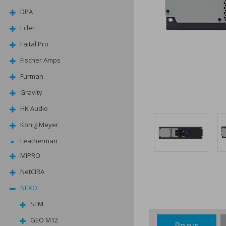
DPA
Ecler
Faital Pro
Fischer Amps
Furman
Gravity
HK Audio
Konig Meyer
Leatherman
MIPRO
NetCIRA
NEXO
STM
GEO M12
Popis