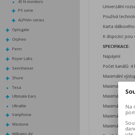
45 N monitors
Univerzální rozs
PS serie
Používá technolo
ALPHA+ series
Karta dálkového
Optogate
K dispozici jsou
Orpheo
SPECIFIKACE:
Penn
Napájení
Royer Labs
Počet kanálů: 4 
Sennheiser
Maximální výstup
Shure
Maximální výstup
Tesa
So
Maximální výstup
Ultimate Ears
Maximální výstup
Ultralite
Na 
pomá
Variphone
Maximální výstup
Soub
Westone
Maximální výstup
dan
vás
Williams AV