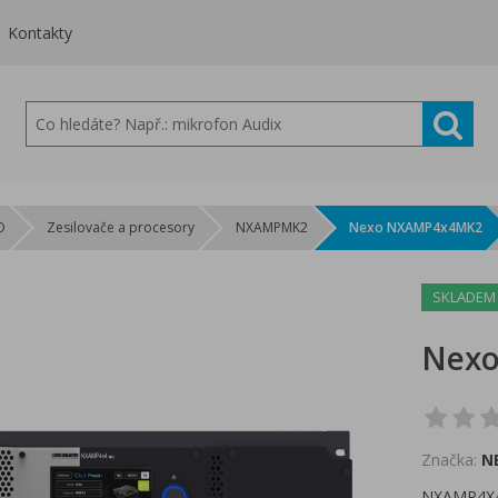
Kontakty
O
Zesilovače a procesory
NXAMPMK2
Nexo NXAMP4x4MK2
SKLADEM
Nex
Značka:
N
NXAMP4X4MK