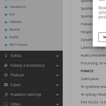
Spotřeba energi
Yamaha-CA
Blo
Spotřeba energi
uži
Klvr
Spotřeba energi
pos
YAMAHA
Frekvenční odez
Neutrik
Vstupní impedanc
N
Radial
Dynamický rozsa
MD Products
Latence: 550 μs 
Audio převodník
Světla
Processing: 3x 
Kabely a konektory
FUNKCE:
Pódium
Zadní panel:
Cases
4x vyvážené ana
Hudební nástroje
4x výstupy Neut
Port RS232: 1x 
Video