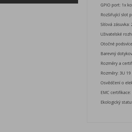
GPIO port: 1x k
Rozšiřující slot 
Síťová zásuvka:
Uživatelské rozh
Otočné podsvíce
Barevný dotykov
Rozměry a certif
Rozměry: 3U 19 
Osvědčení o elek
EMC certifikace:
Ekologický statu