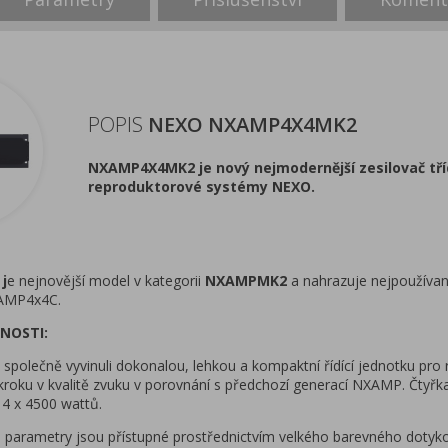
POPIS
NEXO NXAMP4X4MK2
NXAMP4X4MK2 je nový nejmodernější zesilovač třídy 
reproduktorové systémy NEXO.
j
e nejnovější model v kategorii
NXAMPMK2
a nahrazuje nejpoužíva
AMP4x4C.
NOSTI:
polečně vyvinuli dokonalou, lehkou a kompaktní řídící jednotku pr
oku v kvalitě zvuku v porovnání s předchozí generací NXAMP. Čtyřkan
 4 x 4500 wattů.
é parametry jsou přístupné prostřednictvím velkého barevného dotyko