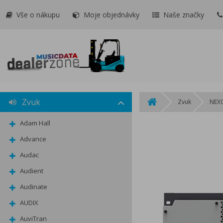
Vše o nákupu
Moje objednávky
Naše značky
Zvuk
Zvuk
NEX
Adam Hall
Advance
Audac
Audient
Audinate
AUDIX
AuviTran