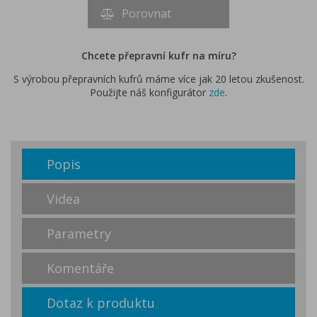
Porovnat
Chcete přepravní kufr na míru?
S výrobou přepravních kufrů máme více jak 20 letou zkušenost.
Použijte náš konfigurátor
zde
.
Popis
Videa
Parametry
Komentáře
Dotaz k produktu