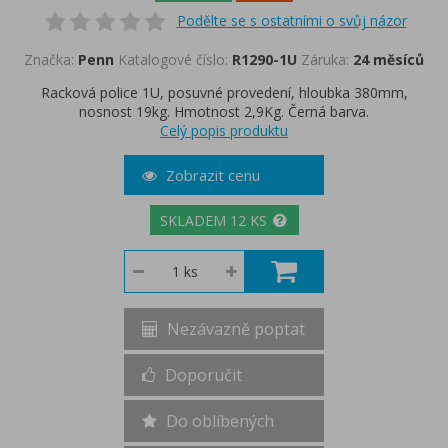
Podělte se s ostatními o svůj názor
Značka:
Penn
Katalogové číslo:
R1290-1U
Záruka:
24 měsíců
Racková police 1U, posuvné provedení, hloubka 380mm,
nosnost 19kg. Hmotnost 2,9Kg. Černá barva.
Celý popis produktu
Zobrazit cenu
SKLADEM 12 KS
Nezávazně poptat
Doporučit
Do oblíbených