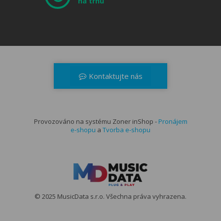
na trhu
Kontaktujte nás
+420 566 521 371
dealerzone@musicdata.cz
Provozováno na systému Zoner inShop -
Kontaktní formulář
Pronájem
e-shopu
a
Tvorba e-shopu
© 2025 MusicData s.r.o. Všechna práva vyhrazena.