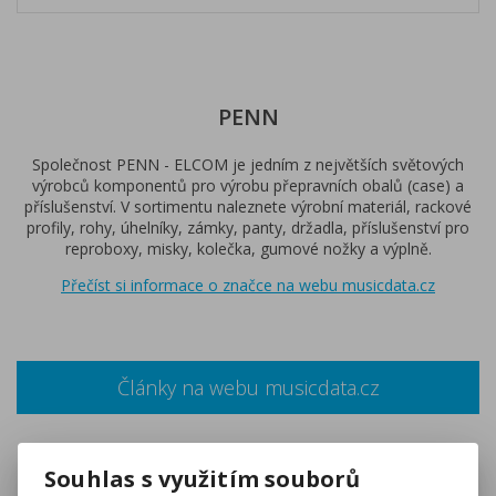
PENN
Společnost PENN - ELCOM je jedním z největších světových
výrobců komponentů pro výrobu přepravních obalů (case) a
příslušenství. V sortimentu naleznete výrobní materiál, rackové
profily, rohy, úhelníky, zámky, panty, držadla, příslušenství pro
reproboxy, misky, kolečka, gumové nožky a výplně.
Přečíst si informace o značce na webu musicdata.cz
Články na webu musicdata.cz
Souhlas s využitím souborů