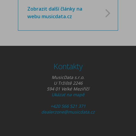
Zobrazit další články na
webu musicdata.cz
Kontakty
MusicData s.r.o.
U Tržiště 2246
594 01 Velké Meziříčí
Ukázat na mapě
+420 566 521 371
dealerzone@musicdata.cz