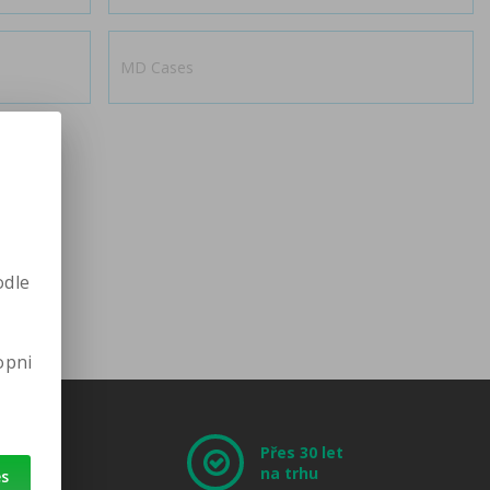
MD Cases
odle
dražšího
Dle názvu
opni
leno
Množstevní slevy
sní
Přes 30 let
na trhu
es