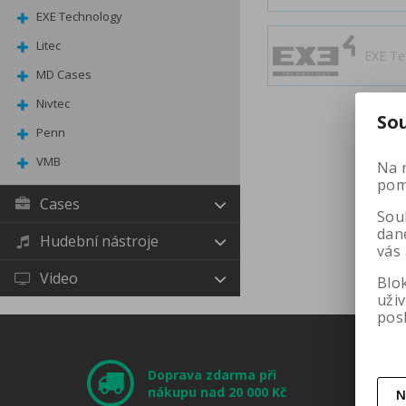
EXE Technology
Litec
EXE Te
MD Cases
Nivtec
So
Penn
Nivtec
VMB
Penn
VMB
Na 
pomá
Cases
Soub
dan
Hudební nástroje
vás
TOP
Video
Blo
uži
pos
Skladem
N
Doprava zdarma při
nákupu nad 20 000 Kč
N