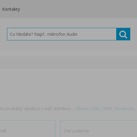
Kontakty
te produkty výrobců v naší distribuci –
Nivtec
,
Litec
,
VMB
,
Duratruss
,
all
CM Lodestar