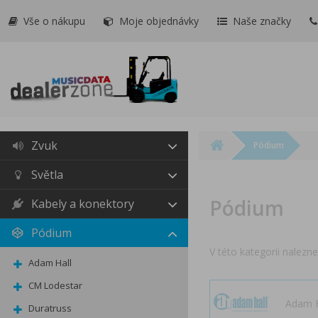
Vše o nákupu
Moje objednávky
Naše značky
Zvuk
Pódium
Světla
Pódium
Kabely a konektory
Pódium
V této kategorii nalezne
Adam Hall
CM Lodestar
Adam H
Duratruss