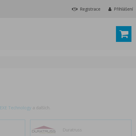
Registrace
Přihlášení
EXE Technology
a dalších.
Duratruss