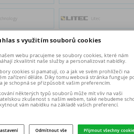
chnology
Litec
uhlas s využitím souborů cookies
Zobrazit další značky
našem webu pracujeme se soubory cookies, které nám
hají zkvalitnit naše služby a personalizovat nabídky.
ory cookies si pamatují, co a jak ve svém prohlížeči na
ém zařízení děláte. Díky tomu webová stránka funguje p
 a je schopná se přizpůsobit vašim preferencím.
Od nejlevnějšího
Od nej
kování některých typů souborů může mít vliv na vaši
vatelskou zkušenost s naším webem, také nebudeme sch
kytnout vám nabídku na základě vašich preferencí.
ovinka
Sleva
Výprodej
Náš tip
Rozba
Sleva -2% při
Vlastní servi
platbě předem
centrum
astavení
Odmítnout vše
Přijmout všechny cooki