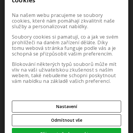
cookies
Obchodní podmínky
Doprava a platba
Na našem webu pracujeme se soubory
Reklamace
cookies, které nám pomáhají zkvalitnit naše
Servis
služby a personalizovat nabídky.
Moje objednávky
Soubory cookies si pamatují, co a jak ve svém
Jak se stát naším velkoobchodním partnerem
prohlížeči na daném zařízení děláte. Díky
Ochrana osobních údajů
tomu webová stránka funguje podle vás a je
Odstoupení od smlouvy
schopná se přizpůsobit vašim preferencím.
Nastavení cookies
O nás
Blokování některých typů souborů může mít
vliv na vaši uživatelskou zkušenost s naším
webem, také nebudeme schopni poskytnout
vám nabídku na základě vašich preferencí.
Nastavení
Odmítnout vše