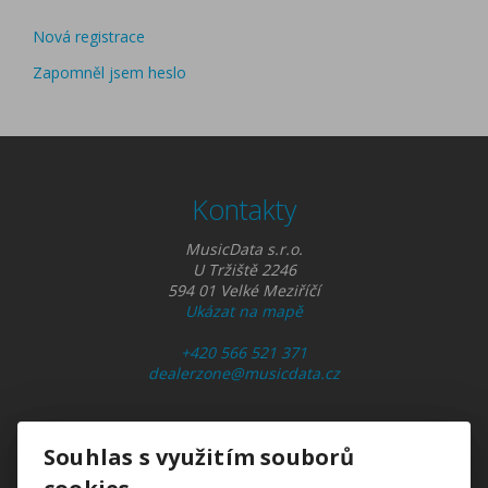
Nová registrace
Zapomněl jsem heslo
Kontakty
MusicData s.r.o.
U Tržiště 2246
594 01 Velké Meziříčí
Ukázat na mapě
+420 566 521 371
dealerzone@musicdata.cz
Souhlas s využitím souborů
Vše o nákupu