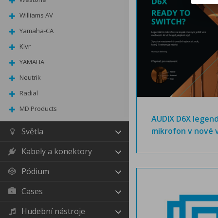
Williams AV
Yamaha-CA
Klvr
YAMAHA
Neutrik
Radial
MD Products
AUDIX D6X legend
mikrofon v nové v
Světla
Kabely a konektory
Pódium
Cases
Hudební nástroje