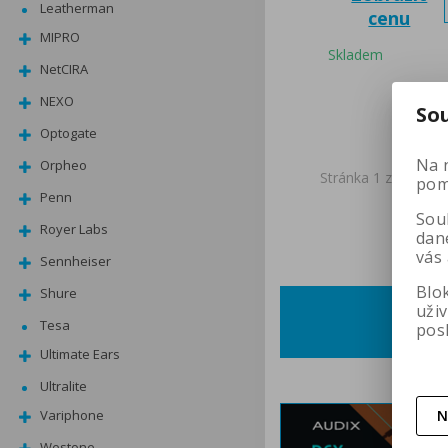
Leatherman
cenu
MIPRO
Skladem
NetCIRA
NEXO
So
Optogate
Na 
Orpheo
Stránka 1 z 1
pomá
Penn
Soub
Royer Labs
dan
vás
Sennheiser
Blo
Shure
uži
Tesa
pos
Ultimate Ears
Ultralite
N
Variphone
Westone