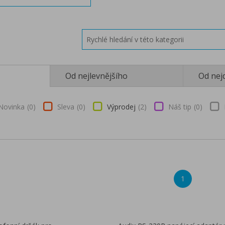
Od nejlevnějšího
Od nej
Novinka
0
Sleva
0
Výprodej
2
Náš tip
0
1