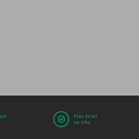
sní
Přes 30 let
na trhu