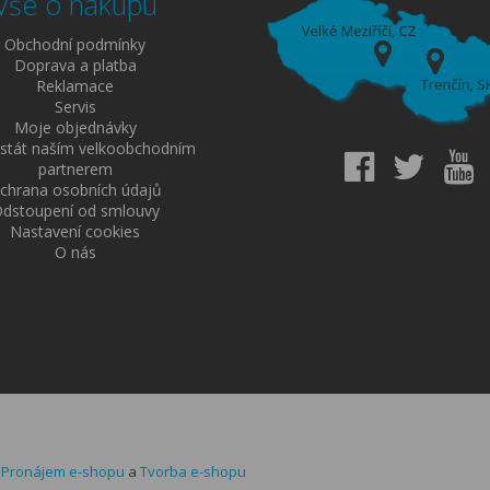
Vše o nákupu
Obchodní podmínky
Doprava a platba
Reklamace
Servis
Moje objednávky
 stát naším velkoobchodním
partnerem
chrana osobních údajů
dstoupení od smlouvy
Nastavení cookies
O nás
-
Pronájem e-shopu
a
Tvorba e-shopu