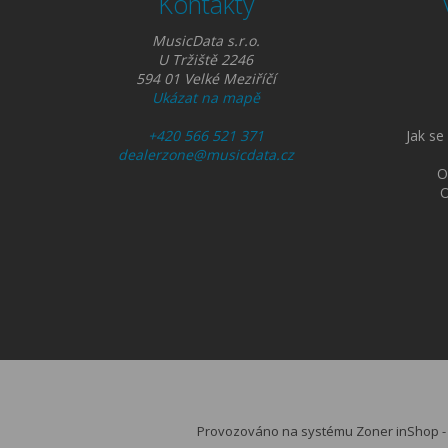
Kontakty
MusicData s.r.o.
U Tržiště 2246
594 01 Velké Meziříčí
Ukázat na mapě
+420 566 521 371
Jak se
dealerzone@musicdata.cz
O
O
Provozováno na systému Zoner inShop 