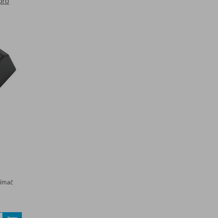
pro
jímač