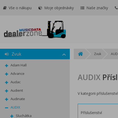
Vše o nákupu
Moje objednávky
Naše značky
Zvuk
Zvuk
AUD
Adam Hall
Advance
AUDIX
Přís
Audac
Audient
V kategorii příslušenstv
Audinate
AUDIX
Příslušenství
Sluchátka