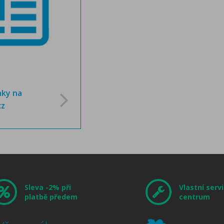
nky na
cz
Sleva -2% při
Vlastní servi
platbě předem
centrum