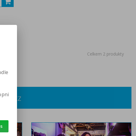
Celkem 2 produkty
odle
opni
ata.cz
es