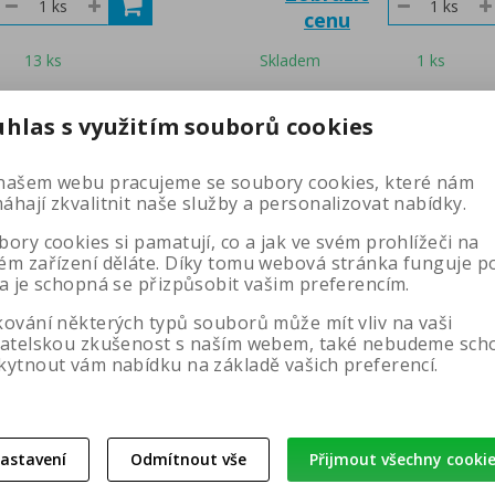
cenu
13 ks
Skladem
1 ks
uhlas s využitím souborů cookies
našem webu pracujeme se soubory cookies, které nám
1
hají zkvalitnit naše služby a personalizovat nabídky.
ory cookies si pamatují, co a jak ve svém prohlížeči na
ém zařízení děláte. Díky tomu webová stránka funguje p
 a je schopná se přizpůsobit vašim preferencím.
kování některých typů souborů může mít vliv na vaši
vatelskou zkušenost s naším webem, také nebudeme sch
Články na webu musicd
kytnout vám nabídku na základě vašich preferencí.
astavení
Odmítnout vše
Přijmout všechny cooki