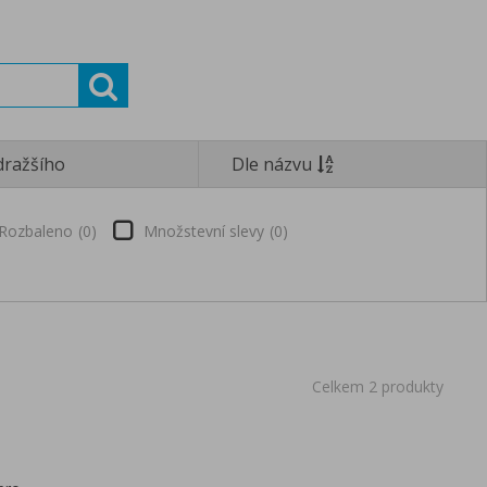
dražšího
Dle názvu
Rozbaleno
0
Množstevní slevy
0
Celkem 2 produkty