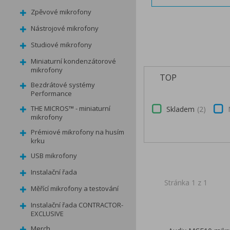
Zpěvové mikrofony
Nástrojové mikrofony
Studiové mikrofony
Miniaturní kondenzátorové
mikrofony
TOP
Bezdrátové systémy
Performance
THE MICROS™ - miniaturní
Skladem
2
mikrofony
Prémiové mikrofony na husím
krku
USB mikrofony
Instalační řada
Stránka 1 z 1
Měřící mikrofony a testování
Instalační řada CONTRACTOR-
EXCLUSIVE
Merch