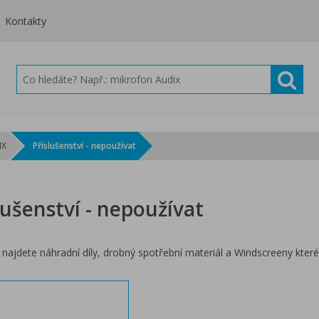
Kontakty
IX
Příslušenství - nepoužívat
lušenství - nepoužívat
í najdete náhradní díly, drobný spotřební materiál a Windscreeny které