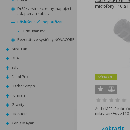
Audix MCF10 mikro
mikrofony F10 a 
Držáky, windscreeny, napájecí
adaptéry a kabely
Příslušenství - nepoužívat
Příslušenství
Bezdrátové systémy NOVACORE
AuviTran
DPA
Ecler
Faital Pro
VÝPRODEJ
Fischer Amps
Furman
Gravity
Audix MCF10 mikrofo
mikrofony Audix F10 
HK Audio
Konig Meyer
Zobrazit