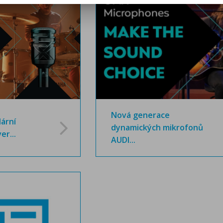
Nová generace
ární
dynamických mikrofonů
er...
AUDI...