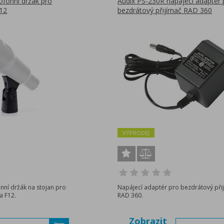
fonní držák pro
Audix PS-230R napájecí adaptér 
F12
bezdrátový přijímač RAD 360
VÝPRODEJ
nní držák na stojan pro
Napájecí adaptér pro bezdrátový při
a F12.
RAD 360.
Zobrazit