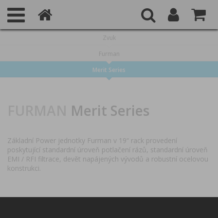
Zvuk
Furman
Merit Series
FURMAN
Merit Series
Základní Power jednotky Furman v 19“ rack provedení
poskytující standardní úroveň potlačení rázů, standardní úroveň
EMI / RFI filtrace, devět napájených vývodů a robustní ocelovou
konstrukci.