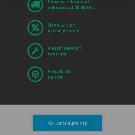
Doprava zdarma při
nákupu nad 20 000 Kč
Sleva -2% při
platbě předem
Vlastní servisní
centrum
Přes 30 let
na trhu
Kontaktujte nás