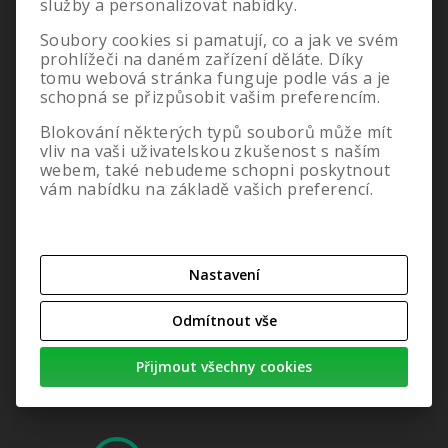
služby a personalizovat nabídky.
Nastavení cookies
O nás
Soubory cookies si pamatují, co a jak ve svém
prohlížeči na daném zařízení děláte. Díky
tomu webová stránka funguje podle vás a je
schopná se přizpůsobit vašim preferencím.
Blokování některých typů souborů může mít
vliv na vaši uživatelskou zkušenost s naším
webem, také nebudeme schopni poskytnout
vám nabídku na základě vašich preferencí.
Nastavení
Odmítnout vše
Přijmout všechny cookies