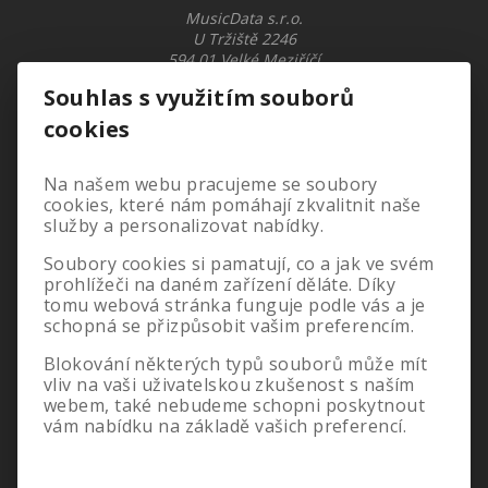
TOP
MusicData s.r.o.
U Tržiště 2246
594 01 Velké Meziříčí
Od nejlevnějšího
Ukázat na mapě
Souhlas s využitím souborů
Od nejdražšího
+420 566 521 371
cookies
dealerzone@musicdata.cz
Dle názvu
Na našem webu pracujeme se soubory
cookies, které nám pomáhají zkvalitnit naše
služby a personalizovat nabídky.
Skladem
Novinka
Sleva
Vše o nákupu
Výprodej
Náš tip
Rozbaleno
Soubory cookies si pamatují, co a jak ve svém
prohlížeči na daném zařízení děláte. Díky
Obchodní podmínky
Množstevní slevy
tomu webová stránka funguje podle vás a je
Doprava a platba
schopná se přizpůsobit vašim preferencím.
Reklamace
Servis
Blokování některých typů souborů může mít
Moje objednávky
vliv na vaši uživatelskou zkušenost s naším
Jak se stát naším velkoobchodním partnerem
webem, také nebudeme schopni poskytnout
Ochrana osobních údajů
vám nabídku na základě vašich preferencí.
Odstoupení od smlouvy
Nastavení cookies
O nás