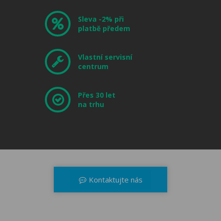
Sleva -2% při
platbě předem
Vlastní servisní
centrum
Přes 30 let
na trhu
Kontaktujte nás
+420 566 521 371
dealerzone@musicdata.cz