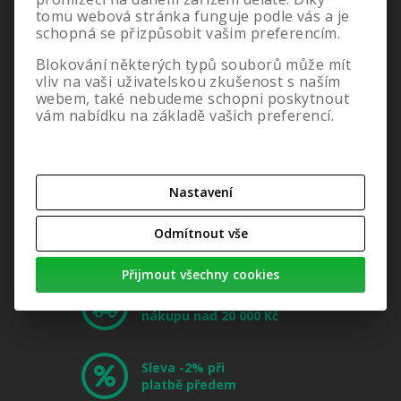
tomu webová stránka funguje podle vás a je
schopná se přizpůsobit vašim preferencím.
Blokování některých typů souborů může mít
vliv na vaši uživatelskou zkušenost s naším
webem, také nebudeme schopni poskytnout
vám nabídku na základě vašich preferencí.
Nastavení
Odmítnout vše
Přijmout všechny cookies
Doprava zdarma při
nákupu nad 20 000 Kč
Sleva -2% při
platbě předem