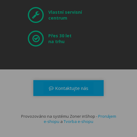
Vlastní servisní
centrum
Přes 30 let
na trhu
Kontaktujte nás
+420 566 521 371
dealerzone@musicdata.cz
Provozováno na systému Zoner inShop -
Kontaktní formulář
Pronájem
e-shopu
a
Tvorba e-shopu